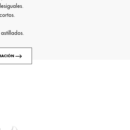
desiguales.
cortos.
astillados.
RMACIÓN